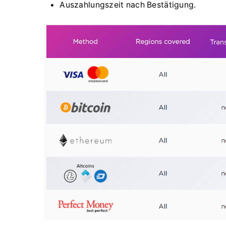
Auszahlungszeit nach Bestätigung.