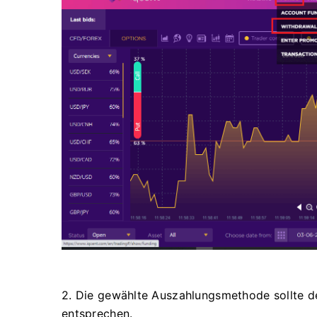
2. Die gewählte Auszahlungsmethode sollte d
entsprechen.