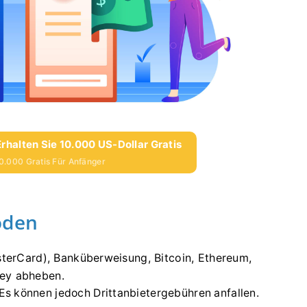
rhalten Sie 10.000 US-Dollar Gratis
10.000 Gratis Für Anfänger
oden
sterCard), Banküberweisung, Bitcoin, Ethereum,
oney abheben.
Es können jedoch Drittanbietergebühren anfallen.