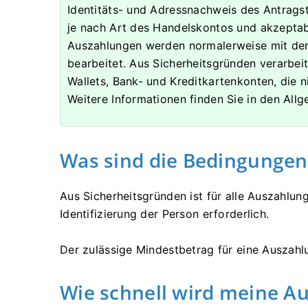
Identitäts- und Adressnachweis des Antragst
je nach Art des Handelskontos und akzepta
Auszahlungen werden normalerweise mit der
bearbeitet.
Aus Sicherheitsgründen verarbei
Wallets, Bank- und Kreditkartenkonten, die 
Weitere Informationen finden Sie in den Al
Was sind die Bedingungen
Aus Sicherheitsgründen ist für alle Auszahl
Identifizierung der Person erforderlich.
Der zulässige Mindestbetrag für eine Auszahl
Wie schnell wird meine A