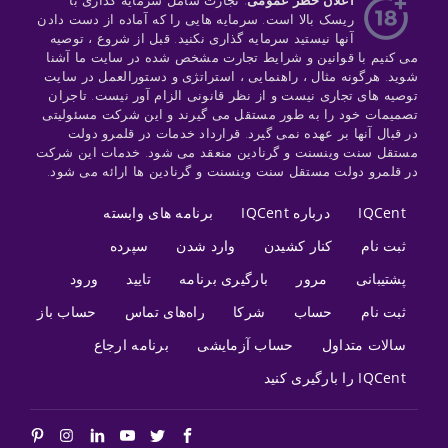
ریسک بالا است. سرمایه هایی را که آماده از دست دادن
آنها نیستید سرمایه گذاری نکنید. قبل از شروع ، توصیه
می کنیم با قوانین و شرایط تجارت مشخص شده در سایت ما آشنا
شوید. هرگونه مثال ، راهنمایی ، استراتژی و دستورالعمل در سایت
توصیه های تجاری نیست و از نظر قانونی الزام آور نیست. تاجران
تصمیمات خود را به طور مستقل می گیرند و این شرکت مسئولیتی
در قبال آنها بر عهده نمی گیرد. قرارداد خدمات در قلمرو دولت
مستقل سنت وینسنت و گرنادین منعقد می شود. خدمات این شرکت
در قلمرو دولت مستقل سنت وینسنت و گرنادین ها ارائه می شود.
IQCent
درباره IQCent
برنامه های وابسته
ثبت نام
کنار کشیدن
وارد شدن
سپرده
پشتیبانی
مرور
بارگیری برنامه
تایید
ورود
ثبت نام
حساب
شرکا
راه‌های تماس
حساب باز
سالات متداول
حساب آزمایشی
برنامه ارجاع
IQCent را بارگیری کنید