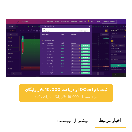
ثبت نام IQCent و دریافت 10،000 دلار رایگان
برای مبتدیان 10،000 دلار رایگان دریافت کنید
اخبار مرتبط
بیشتر از نویسنده