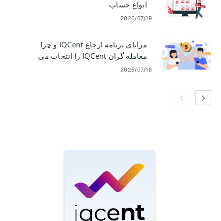
انواع حساب
2026/07/19
مزایای برنامه ارجاع IQCent و چرا
معامله گران IQCent را انتخاب می
کنند
2026/07/18