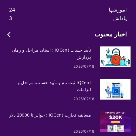
آموزشها
24
پاداش
3
اخبار محبوب
تأیید حساب IQCent : اسناد، مراحل و زمان
پردازش
2026/07/18
IQCent ثبت نام و تأیید حساب: مراحل و
الزامات
2026/07/18
مسابقه تجارت IQCent : جوایز تا 20000 دلار
2026/07/18