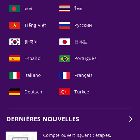
বাংলা
ไทย
Tiếng Việt
Русский
한국어
日本語
Español
Português
Italiano
Français
Deutsch
Türkçe
DERNIÈRES NOUVELLES
Compte ouvert IQCent : étapes,