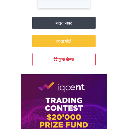
यात्रा साइट
खाता खोलें
मुफ्त बोनस