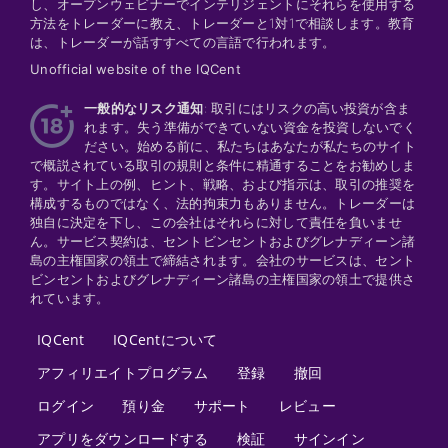
し、オープンウェビナーでインテリジェントにそれらを使用する
方法をトレーダーに教え、トレーダーと1対1で相談します。教育
は、トレーダーが話すすべての言語で行われます。
Unofficial website of the IQCent
一般的なリスク通知
: 取引にはリスクの高い投資が含ま
れます。失う準備ができていない資金を投資しないでく
ださい。始める前に、私たちはあなたが私たちのサイト
で概説されている取引の規則と条件に精通することをお勧めしま
す。サイト上の例、ヒント、戦略、および指示は、取引の推奨を
構成するものではなく、法的拘束力もありません。トレーダーは
独自に決定を下し、この会社はそれらに対して責任を負いませ
ん。サービス契約は、セントビンセントおよびグレナディーン諸
島の主権国家の領土で締結されます。会社のサービスは、セント
ビンセントおよびグレナディーン諸島の主権国家の領土で提供さ
れています。
IQCent
IQCentについて
アフィリエイトプログラム
登録
撤回
ログイン
預り金
サポート
レビュー
アプリをダウンロードする
検証
サインイン