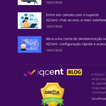
19/07/2026
Entre em contato com o suporte
IQCent: chat ao vivo, e-mail, telefon
e opções de ajuda
19/07/2026
Abra uma conta de demonstração n
IQCent: configuração rápida e acess
19/07/2026
A IQCent
negociaç
de ganha
negociaçã
individua
Unofficia