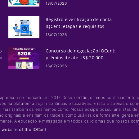
processamento
18/07/2026
Registro e verificação de conta
e
IQCent: etapas e requisitos
18/07/2026
o
Concurso de negociação IQCent:
o
prêmios de até US$ 20.000
18/07/2026
 apareceu no mercado em 2017. Desde então, criamos continuamente o
ões na plataforma sejam contínuas e lucrativas. E isso é apenas o 
r, mas também os ensinamos como. Nossa equipe possui analistas de 
o originais e ensinam os traders como usá-las de forma inteligente e
lmente. A educação é ministrada em todos os idiomas que nossos com
l website of the IQCent