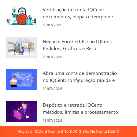
Verificação de conta IQCent:
documentos, etapas e tempo de
processamento
18/07/2026
Negocie Forex e CFD no IQCent:
Pedidos, Gráficos e Risco
18/07/2026
Abra uma conta de demonstração
no IQCent: configuração rápida e
acesso
19/07/2026
Depósito e retirada IQCent:
métodos, limites e processamento
18/07/2026
Registrar IQCent Ganhe $ 10.000 Grátis Na Conta DEMO
Revisão IQCent: Recursos da