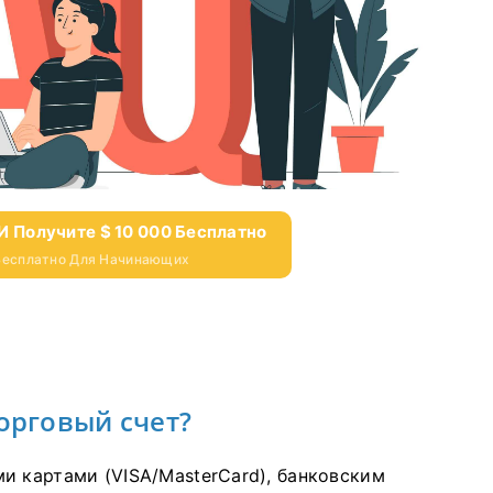
И Получите $ 10 000 Бесплатно
 Бесплатно Для Начинающих
торговый счет?
и картами (VISA/MasterCard), банковским