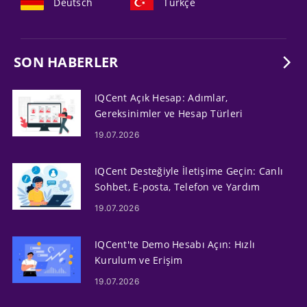
Deutsch
Türkçe
SON HABERLER
IQCent Açık Hesap: Adımlar,
Gereksinimler ve Hesap Türleri
19.07.2026
IQCent Desteğiyle İletişime Geçin: Canlı
Sohbet, E-posta, Telefon ve Yardım
Seçenekleri
19.07.2026
IQCent'te Demo Hesabı Açın: Hızlı
Kurulum ve Erişim
19.07.2026