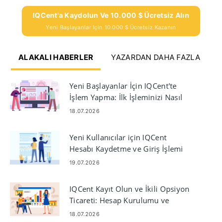
IQCent'a Kaydolun Ve 10.000 $ Ücretsiz Alın
Yeni Başlayanlar Için 10.000 $ Ücretsiz Kazanın
ALAKALI HABERLER
YAZARDAN DAHA FAZLA
Yeni Başlayanlar İçin IQCent'te
İşlem Yapma: İlk İşleminizi Nasıl
Yapabilirsiniz?
18.07.2026
Yeni Kullanıcılar için IQCent
Hesabı Kaydetme ve Giriş İşlemi
19.07.2026
IQCent Kayıt Olun ve İkili Opsiyon
Ticareti: Hesap Kurulumu ve
Ticareti
18.07.2026