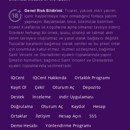
Genel Risk Bildirimi
: Ticaret, yüksek riskli yatırım
içerir. Kaybetmeye hazır olmadığınız fonlara yatırım
yapmayın. Başlamadan önce, sitemizde belirtilen
ticaret kurallarına ve koşullarına aşina olmanızı tavsiye ederiz.
Sitedeki herhangi bir örnek, ipucu, strateji ve talimat alım
satım tavsiyesi oluşturmaz ve yasal olarak bağlayıcı değildir.
Tüccarlar kararlarını bağımsız olarak verirler ve bu şirket onlar
için sorumluluk kabul etmez. Hizmet sözleşmesi, bağımsız
Saint Vincent ve Grenadinler eyaleti topraklarında yapılır.
Şirketin hizmetleri, bağımsız Saint Vincent ve Grenadinler
eyaleti topraklarında verilmektedir.
IQCent
IQCent Hakkında
Ortaklık Programı
Kayıt Ol
Çekil
Oturum Aç
Depozito
Destek
İnceleme
Indir Uygulaması
Doğrulama
Oturum Aç
Kaydol
Hesap
Ortaklar
İletişim
Hesap Açın
SSS
Demo Hesabı
Yönlendirme Programı