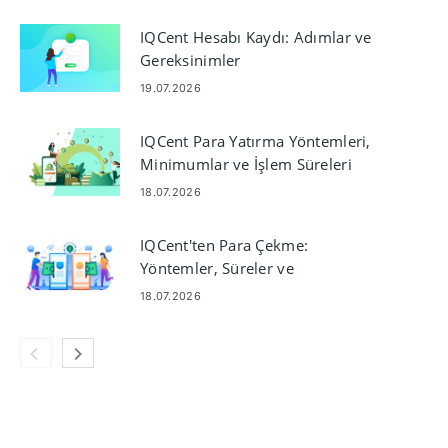
IQCent Hesabı Kaydı: Adımlar ve
Gereksinimler
19.07.2026
IQCent Para Yatırma Yöntemleri,
Minimumlar ve İşlem Süreleri
18.07.2026
IQCent'ten Para Çekme:
Yöntemler, Süreler ve
Gereksinimler
18.07.2026