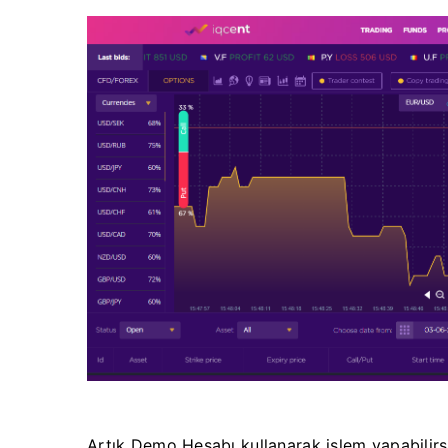
Artık Demo Hesabı kullanarak işlem yapabilirsi