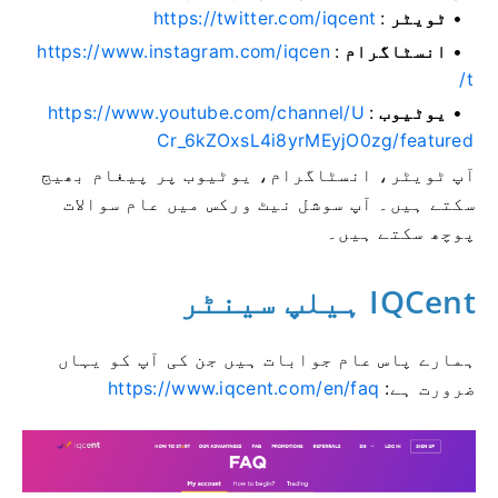
ٹویٹر
:
https://twitter.com/iqcent
انسٹاگرام
:
https://www.instagram.com/iqcen
t/
یوٹیوب
:
https://www.youtube.com/channel/U
Cr_6kZOxsL4i8yrMEyjO0zg/featured
آپ ٹویٹر، انسٹاگرام، یوٹیوب پر پیغام بھیج
سکتے ہیں۔
آپ سوشل نیٹ ورکس میں عام سوالات
پوچھ سکتے ہیں۔
IQCent ہیلپ سینٹر
ہمارے پاس عام جوابات ہیں جن کی آپ کو یہاں
ضرورت ہے:
https://www.iqcent.com/en/faq