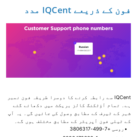
فون کے ذریعے IQCent مدد
IQCent سے رابطہ کرنے کا دوسرا طریقہ فون نمبر
ہے۔
تمام آؤٹکنگ کالز بریکٹ میں دکھائے گئے
شہر کے ٹیرف کے مطابق وصول کی جائیں گی۔
یہ آپ
کے ٹیلی فون آپریٹر کے مطابق مختلف ہوں گے۔
روسی +7-499-3806317