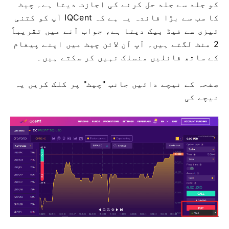
کو جلد سے جلد حل کرنے کی اجازت دیتا ہے۔
چیٹ
کا سب سے بڑا فائدہ یہ ہے کہ IQCent آپ کو کتنی
تیزی سے فیڈ بیک دیتا ہے، جواب آنے میں تقریباً
2 منٹ لگتے ہیں۔
آپ آن لائن چیٹ میں اپنے پیغام
کے ساتھ فائلیں منسلک نہیں کر سکتے ہیں۔
صفحہ کے نیچے دائیں جانب "چیٹ" پر کلک کریں یہ
نیچے کی