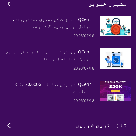
مشہور خبریں
IQCent اکاؤنٹ کی تصدیق: دستاویزات،
مراحل اور پروسیسنگ کا وقت
2026/07/18
IQCent رجسٹر کریں اور اکاؤنٹ کی تصدیق
کریں: اقدامات اور تقاضے
2026/07/18
IQCent تجارتی مقابلہ: $20,000 تک کے
انعامات
2026/07/18
تازہ ترین خبریں