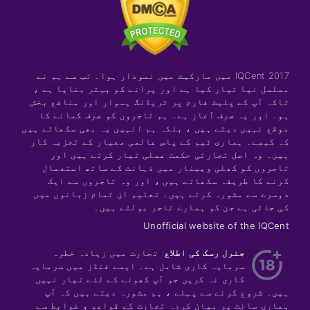
IQCent 2017 میں مارکیٹ میں نمودار ہوا۔ تب سے ہم نے
مسلسل نیا تیار کیا ہے اور پرانے کو بہتر بنایا ہے ،
تاکہ آپ کے پلیٹ فارم پر ٹریڈنگ ہموار اور منافع بخش
ہو۔ اور یہ صرف آغاز ہے۔ ہم تاجروں کو صرف کمانے کا
موقع نہیں دیتے ہیں ، بلکہ ہم انہیں یہ بھی سکھاتے ہیں
کہ کیسے۔ ہماری ٹیم کے پاس عالمی معیار کے تجزیہ کار
ہیں۔ وہ اصل تجارتی حکمت عملی تیار کرتے ہیں اور
تاجروں کو کھلی ویبنار میں ذہانت کے ساتھ استعمال
کرنے کا طریقہ سکھاتے ہیں ، اور وہ تاجروں سے ایک
دوسرے سے مشورہ کرتے ہیں۔ تعلیم ان تمام زبانوں میں
کی جاتی ہے جن کو ہمارے تاجر بولتے ہیں۔
Unofficial website of the IQCent
جنرل رسک کی اطلاع
: تجارت میں زیادہ خطرہ
سرمایہ کاری شامل ہے۔ ایسے فنڈز میں سرمایہ
کاری نہ کریں جو آپ کھونے کے لئے تیار نہیں
ہیں۔ شروع کرنے سے پہلے ، ہم مشورہ دیتے ہیں کہ آپ
ہماری سائٹ پر بیان کردہ تجارت کے قواعد و ضوابط سے