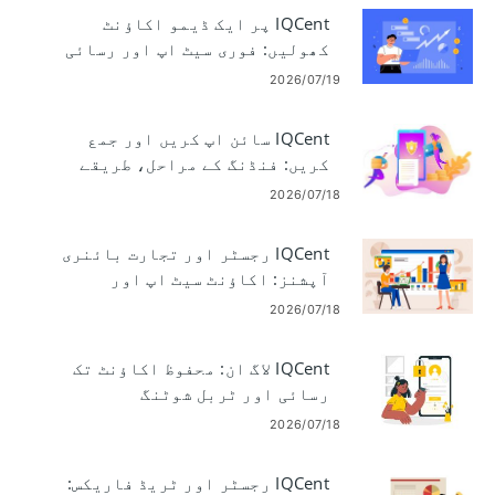
IQCent پر ایک ڈیمو اکاؤنٹ
کھولیں: فوری سیٹ اپ اور رسائی
2026/07/19
IQCent سائن اپ کریں اور جمع
کریں: فنڈنگ ​​کے مراحل، طریقے
اور حدود
2026/07/18
IQCent رجسٹر اور تجارت بائنری
آپشنز: اکاؤنٹ سیٹ اپ اور
ٹریڈنگ
2026/07/18
IQCent لاگ ان: محفوظ اکاؤنٹ تک
رسائی اور ٹربل شوٹنگ
2026/07/18
IQCent رجسٹر اور ٹریڈ فاریکس: