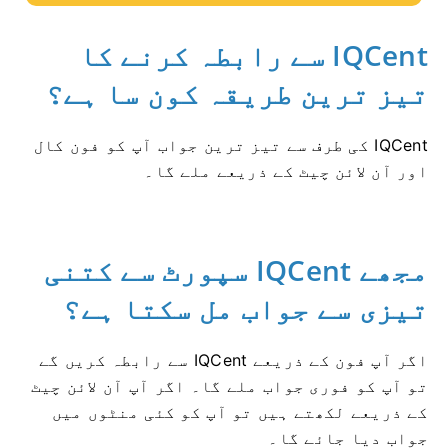
IQCent سے رابطہ کرنے کا
تیز ترین طریقہ کون سا ہے؟
IQCent کی طرف سے تیز ترین جواب آپ کو فون کال
اور آن لائن چیٹ کے ذریعے ملے گا۔
مجھے IQCent سپورٹ سے کتنی
تیزی سے جواب مل سکتا ہے؟
اگر آپ فون کے ذریعے IQCent سے رابطہ کریں گے
تو آپ کو فوری جواب ملے گا۔
اگر آپ آن لائن چیٹ
کے ذریعے لکھتے ہیں تو آپ کو کئی منٹوں میں
جواب دیا جائے گا۔