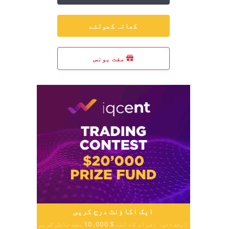
کھاتہ کھولئے
مفت بونس
ایک اکاؤنٹ درج کریں
ابتدائیہ افراد کے لئے $ 10،000 مفت حاصل کریں