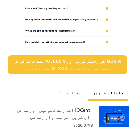
IQCent کو رجسٹر کریں اور $ 10،000 مفت حاصل کریں
ابتدائیہ افراد کے لئے $ 10،000 مفت حاصل کریں
متعلقہ خبریں
مصنف سے زیادہ
IQCent اکاؤنٹ کھولیں اور سائن
ان کریں: مرحلہ وار رسائی
2026/07/18