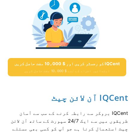
IQCent کو رجسٹر کریں اور $ 10،000 مفت حاصل کریں
ابتدائیہ افراد کے لئے $ 10،000 مفت حاصل کریں
IQCent آن لائن چیٹ
IQCent بروکر سے رابطہ کرنے کے سب سے آسان
طریقوں میں سے ایک 24/7 سپورٹ کے ساتھ آن لائن
چیٹ استعمال کرنا ہے جو آپ کو کسی بھی مسئلے