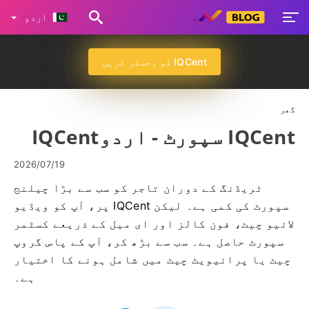
اردو
IQCent کو رجسٹر کریں
گھر
IQCent سپورٹ - اردوIQCent
2026/07/19
ٹریڈنگ کے دوران تاجر کو سب سے بڑا چیلنج
سپورٹ کی کمی ہے۔ لیکن IQCent پر، آپ کو ویڈیو
لائیو چیٹ، فون کالز اور ای میل کے ذریعے کسٹمر
سپورٹ حاصل ہے۔ سب سے بڑھ کر، آپ کے پاس گروپ
چیٹ یا پرائیویٹ چیٹ میں شامل ہونے کا اختیار
ہے۔