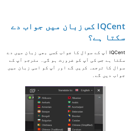
IQCent کس زبان میں جواب دے
سکتا ہے؟
IQCent آپ کے سوال کا جواب کسی بھی زبان میں دے
سکتا ہے جس کی آپ کو ضرورت ہو گی۔
مترجم آپ کے
سوال کا ترجمہ کریں گے اور آپ کو اسی زبان میں
جواب دیں گے۔