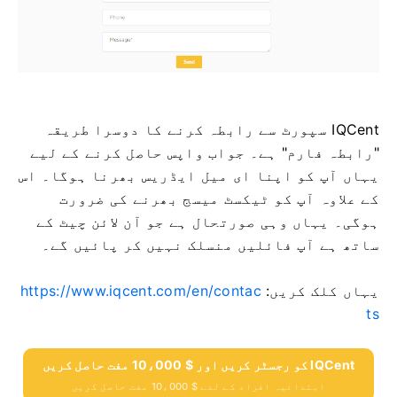
IQCent سپورٹ سے رابطہ کرنے کا دوسرا طریقہ
"رابطہ فارم" ہے۔
جواب واپس حاصل کرنے کے لیے
یہاں آپ کو اپنا ای میل ایڈریس بھرنا ہوگا۔
اس
کے علاوہ آپ کو ٹیکسٹ میسج بھرنے کی ضرورت
ہوگی۔
یہاں وہی صورتحال ہے جو آن لائن چیٹ کے
ساتھ ہے آپ فائلیں منسلک نہیں کر پائیں گے۔
یہاں کلک کریں:
https://www.iqcent.com/en/contac
ts
IQCent کو رجسٹر کریں اور $ 10،000 مفت حاصل کریں
ابتدائیہ افراد کے لئے $ 10،000 مفت حاصل کریں