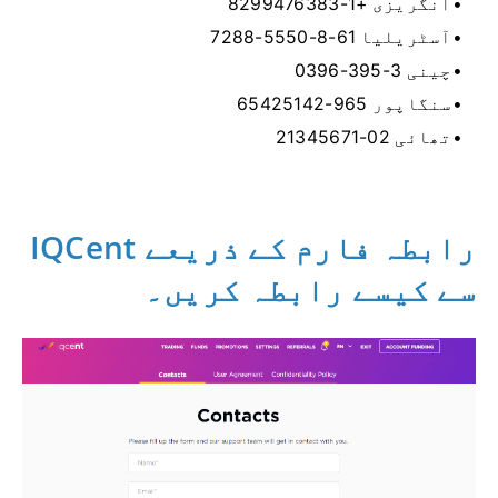
انگریزی +1-8299476383
آسٹریلیا 61-8-5550-7288
چینی 3-395-0396
سنگاپور 965-65425142
تھائی 02-21345671
رابطہ فارم کے ذریعے IQCent
سے کیسے رابطہ کریں۔