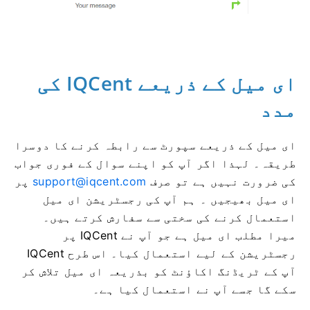
ای میل کے ذریعے IQCent کی
مدد
ای میل کے ذریعے سپورٹ سے رابطہ کرنے کا دوسرا
طریقہ۔
لہذا اگر آپ کو اپنے سوال کے فوری جواب
کی ضرورت نہیں ہے تو صرف
support@iqcent.com
پر
ای میل بھیجیں ۔
ہم آپ کی رجسٹریشن ای میل
استعمال کرنے کی سختی سے سفارش کرتے ہیں۔
میرا مطلب ای میل ہے جو آپ نے IQCent پر
رجسٹریشن کے لیے استعمال کیا۔
اس طرح IQCent
آپ کے ٹریڈنگ اکاؤنٹ کو بذریعہ ای میل تلاش کر
سکے گا جسے آپ نے استعمال کیا ہے۔