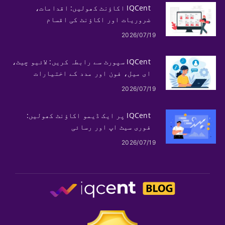
IQCent اکاؤنٹ کھولیں: اقدامات،
ضروریات اور اکاؤنٹ کی اقسام
2026/07/19
IQCent سپورٹ سے رابطہ کریں: لائیو چیٹ،
ای میل، فون اور مدد کے اختیارات
2026/07/19
IQCent پر ایک ڈیمو اکاؤنٹ کھولیں:
فوری سیٹ اپ اور رسائی
2026/07/19