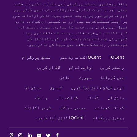
واقف ہوجائیں۔ سائٹ پر کوئی بھی مثال ، اشارے ، حکمت
عملی اور ہدایات تجارتی سفارشات مرتب نہیں کرتی ہیں
اور قانونی طور پر پابند نہیں ہیں۔ تاجر آزادانہ طور
پر اپنے فیصلے کرتے ہیں اور یہ کمپنی ان کی ذمہ داری
قبول نہیں کرتی ہے۔ خدمت کا معاہدہ سینٹ ونسنٹ اور
گریناڈائنز کی خودمختار ریاست کے علاقے میں ہوا۔
کمپنی کی خدمات سینٹ ونسنٹ اور گریناڈائنز کی
خودمختار ریاست کے علاقے میں مہیا کی جاتی ہیں۔
IQCent
IQCent کے بارے میں
ملحق پروگرام
رجسٹر کریں
واپس لے لو
لاگ ان کریں
جمع کروانا
سپورٹ
جائزہ
اپلی کیشن ڈاؤن لوڈ کریں
تصدیق
سائن ان
سائن اپ
کھاتہ
شراکت دار
رابطے
کھاتہ کھولئے
عمومی سوالات
ڈیمو اکاؤنٹ
ریفرل پروگرام
IQCent ڈاؤن لوڈ کریں۔