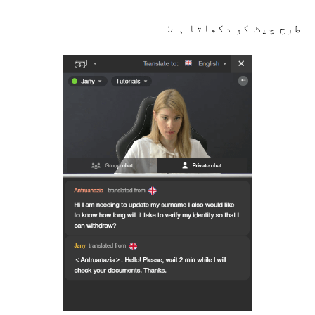
طرح چیٹ کو دکھاتا ہے: