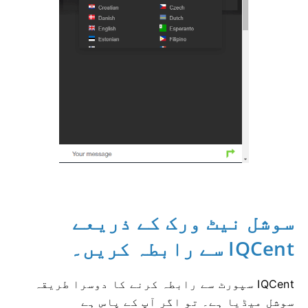
سوشل نیٹ ورک کے ذریعے
IQCent سے رابطہ کریں۔
IQCent سپورٹ سے رابطہ کرنے کا دوسرا طریقہ
سوشل میڈیا ہے۔
تو اگر آپ کے پاس ہے