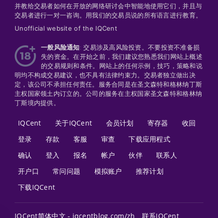
并教给交易者如何在开放的网络研讨会中智能地使用它们，并且与
交易者进行一对一咨询。用我们的交易员说的所有语言进行教育。
Unofficial website of the IQCent
一般风险通知
: 交易涉及高风险投资。不要投资不准备损
失的资金。在开始之前，我们建议您熟悉我们网站上概述
的交易规则和条件。网站上的任何示例，技巧，策略和说
明均不构成交易建议，也不具有法律约束力。交易者独立做出决
定，该公司不承担任何责任。服务合同是在圣文森特和格林纳丁斯
主权国家领土内订立的。公司的服务在主权​​国家圣文森特和格林纳
丁斯境内提供。
IQCent
关于IQCent
会员计划
寄存器
收回
登录
存款
客服
审查
下载应用程式
确认
登入
报名
帐户
伙伴
联系人
开户口
常问问题
模拟账户
推荐计划
下载IQCent
IQCent简体中文 - iqcentblog.com/zh
联系IQCent